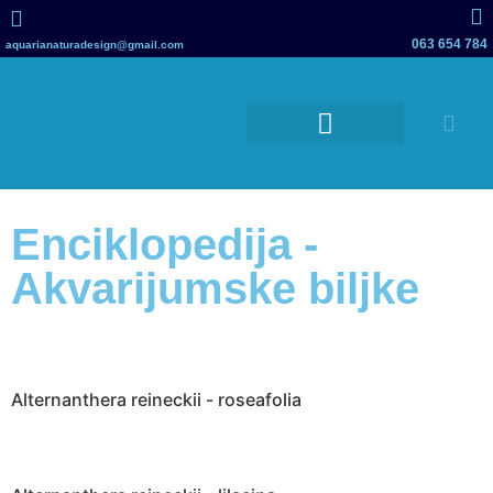
063 654 784
aquarianaturadesign@gmail.com
Akvarijumi za jastoge i školjke
Terarijumi i vivarijumi
Enciklopedija -
Akvarijumske biljke
Alternanthera reineckii - roseafolia