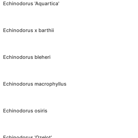
Echinodorus 'Aquartica'
Echinodorus x barthii
Echinodorus bleheri
Echinodorus macrophyllus
Echinodorus osiris
Echinodorus 'Ozelot'