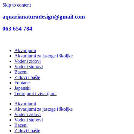
Skip to content
aquarianaturadesign@gmail.com
063 654 784
Akvarijumi
Akvarijumi za jastoge i školjke
Vodeni zidovi
Vodeni stubovi
Bazeni
Zidovi i bašte
Fontane
Japanski
Terarijumi i vivarijumi
Akvarijumi
Akvarijumi za jastoge i školjke
Vodeni zidovi
Vodeni stubovi
Bazeni
Zidovi i bašte