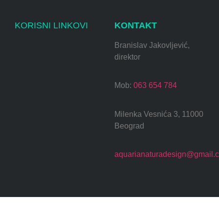
KORISNI LINKOVI
KONTAKT
Branislav Jakovljević,
direktor
Mob:
063 654 784
Milenka Vesnića 3, 11000
Beograd
aquarianaturadesign@gmail.