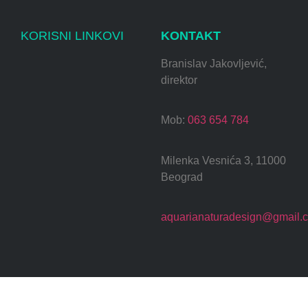
KORISNI LINKOVI
KONTAKT
Branislav Jakovljević,
direktor
Mob:
063 654 784
Milenka Vesnića 3, 11000
Beograd
aquarianaturadesign@gmail.