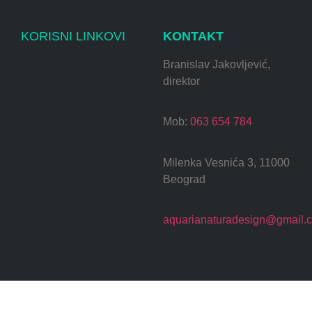
KORISNI LINKOVI
KONTAKT
Branislav Jakovljević,
direktor
Mob:
063 654 784
Milenka Vesnića 3, 11000
Beograd
aquarianaturadesign@gmail.