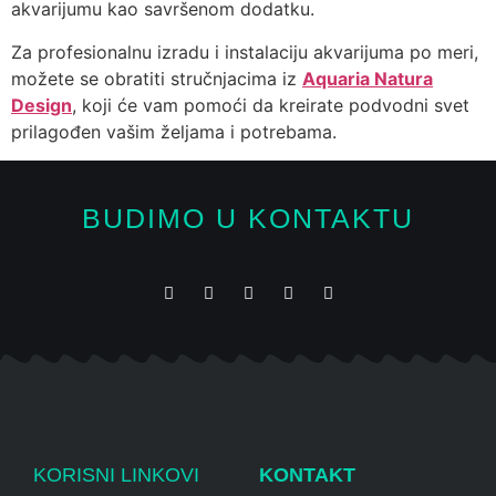
akvarijumu kao savršenom dodatku.
Za profesionalnu izradu i instalaciju akvarijuma po meri,
možete se obratiti stručnjacima iz
Aquaria Natura
Design
, koji će vam pomoći da kreirate podvodni svet
prilagođen vašim željama i potrebama.
BUDIMO U KONTAKTU
KORISNI LINKOVI
KONTAKT