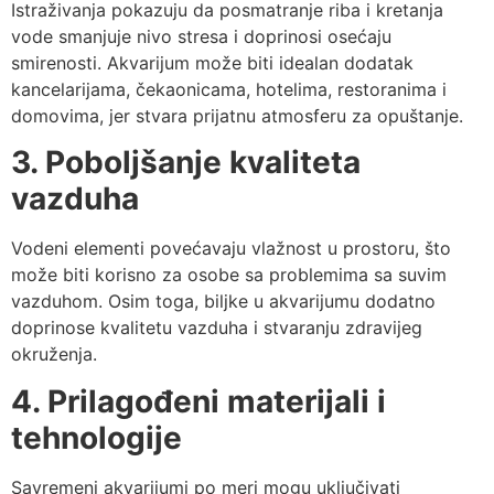
Istraživanja pokazuju da posmatranje riba i kretanja
vode smanjuje nivo stresa i doprinosi osećaju
smirenosti. Akvarijum može biti idealan dodatak
kancelarijama, čekaonicama, hotelima, restoranima i
domovima, jer stvara prijatnu atmosferu za opuštanje.
3. Poboljšanje kvaliteta
vazduha
Vodeni elementi povećavaju vlažnost u prostoru, što
može biti korisno za osobe sa problemima sa suvim
vazduhom. Osim toga, biljke u akvarijumu dodatno
doprinose kvalitetu vazduha i stvaranju zdravijeg
okruženja.
4. Prilagođeni materijali i
tehnologije
Savremeni akvarijumi po meri mogu uključivati