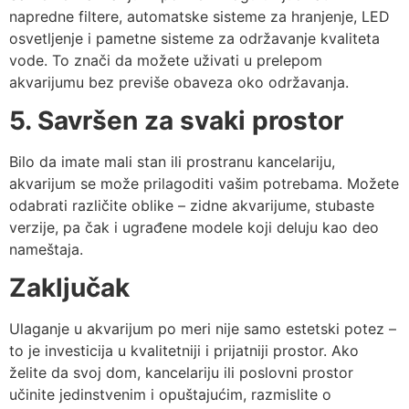
napredne filtere, automatske sisteme za hranjenje, LED
osvetljenje i pametne sisteme za održavanje kvaliteta
vode. To znači da možete uživati u prelepom
akvarijumu bez previše obaveza oko održavanja.
5. Savršen za svaki prostor
Bilo da imate mali stan ili prostranu kancelariju,
akvarijum se može prilagoditi vašim potrebama. Možete
odabrati različite oblike – zidne akvarijume, stubaste
verzije, pa čak i ugrađene modele koji deluju kao deo
nameštaja.
Zaključak
Ulaganje u akvarijum po meri nije samo estetski potez –
to je investicija u kvalitetniji i prijatniji prostor. Ako
želite da svoj dom, kancelariju ili poslovni prostor
učinite jedinstvenim i opuštajućim, razmislite o