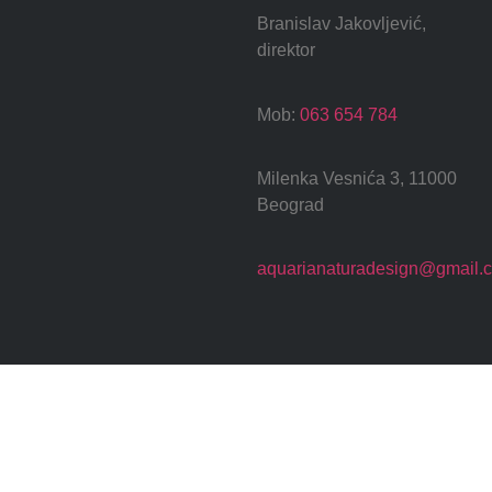
Branislav Jakovljević,
direktor
Mob:
063 654 784
Milenka Vesnića 3, 11000
Beograd
aquarianaturadesign@gmail.