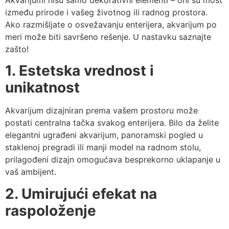
Akvarijumi nisu samo dekorativni elementi – oni su most
između prirode i vašeg životnog ili radnog prostora.
Ako razmišljate o osvežavanju enterijera, akvarijum po
meri može biti savršeno rešenje. U nastavku saznajte
zašto!
1. Estetska vrednost i
unikatnost
Akvarijum dizajniran prema vašem prostoru može
postati centralna tačka svakog enterijera. Bilo da želite
elegantni ugrađeni akvarijum, panoramski pogled u
staklenoj pregradi ili manji model na radnom stolu,
prilagođeni dizajn omogućava besprekorno uklapanje u
vaš ambijent.
2. Umirujući efekat na
raspoloženje