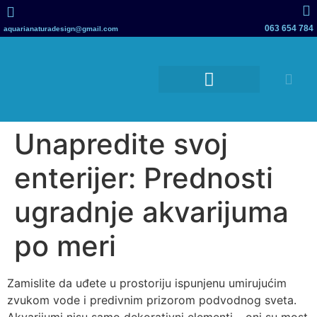
063 654 784
aquarianaturadesign@gmail.com
Akvarijumi za jastoge i školjke
Terarijumi i vivarijumi
Unapredite svoj
enterijer: Prednosti
ugradnje akvarijuma
po meri
Zamislite da uđete u prostoriju ispunjenu umirujućim
zvukom vode i predivnim prizorom podvodnog sveta.