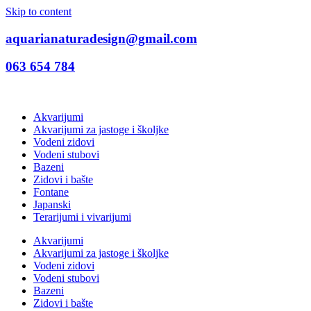
Skip to content
aquarianaturadesign@gmail.com
063 654 784
Akvarijumi
Akvarijumi za jastoge i školjke
Vodeni zidovi
Vodeni stubovi
Bazeni
Zidovi i bašte
Fontane
Japanski
Terarijumi i vivarijumi
Akvarijumi
Akvarijumi za jastoge i školjke
Vodeni zidovi
Vodeni stubovi
Bazeni
Zidovi i bašte